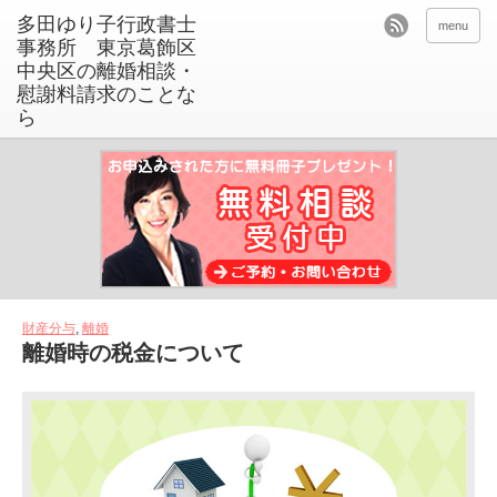
menu
財産分与
,
離婚
離婚時の税金について